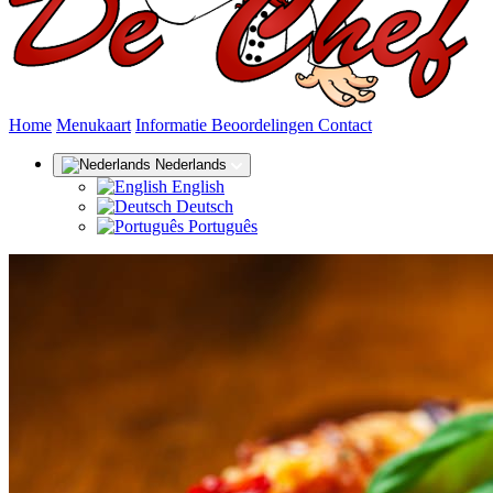
(huidige)
Home
Menukaart
Informatie
Beoordelingen
Contact
Nederlands
English
Deutsch
Português